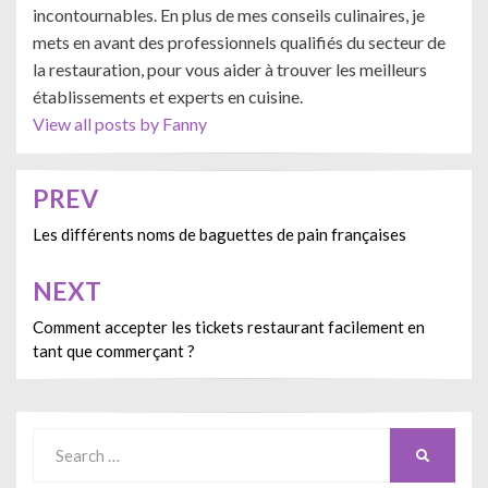
incontournables. En plus de mes conseils culinaires, je
mets en avant des professionnels qualifiés du secteur de
la restauration, pour vous aider à trouver les meilleurs
établissements et experts en cuisine.
View all posts by Fanny
PREV
Navigation
de
Les différents noms de baguettes de pain françaises
l’article
NEXT
Comment accepter les tickets restaurant facilement en
tant que commerçant ?
Search
SEARCH
for: